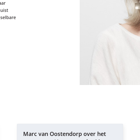
aar
juist
sselbare
Marc van Oostendorp over het