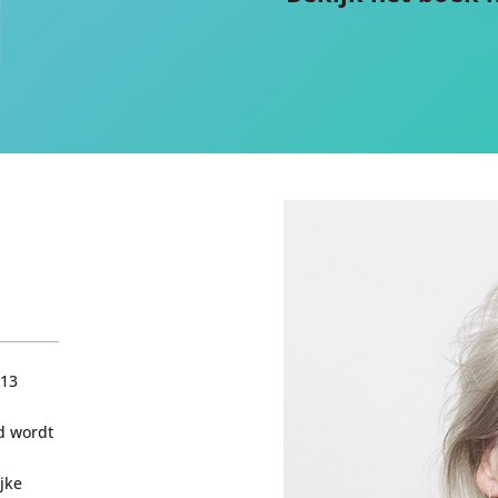
 13
d wordt
jke