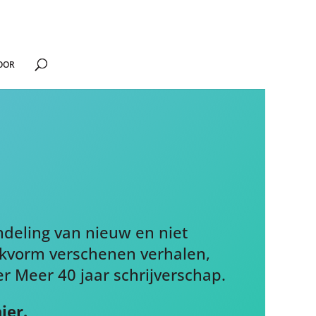
OOR
ndeling van nieuw en niet
ekvorm verschenen verhalen,
er Meer 40 jaar schrijverschap.
ier.