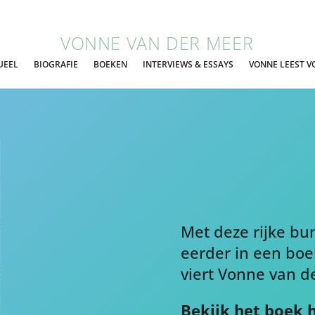
VONNE VAN DER MEER
UEEL
BIOGRAFIE
BOEKEN
INTERVIEWS & ESSAYS
VONNE LEEST V
Met deze rijke bu
eerder in een bo
viert Vonne van d
Bekijk het boek h