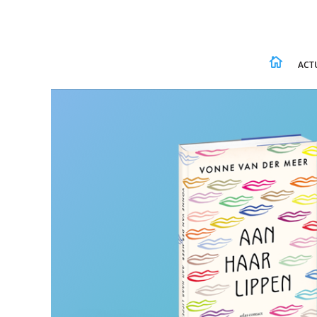

ACT