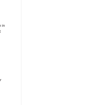
m in
g
r