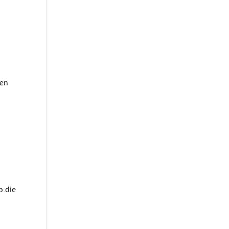
een
p die