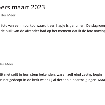
oers maart 2023
 der Meer
en foto van een moorkop waaruit een hapje is genomen. De slagroo
in de buik van de afzender had op het moment dat ik de foto ontvin
der Meer
it met spijt in hun stem bekenden, waren zelf eind zestig, begin
en net gedoopt in de kerk waar zij al decennia naartoe gingen. Maa