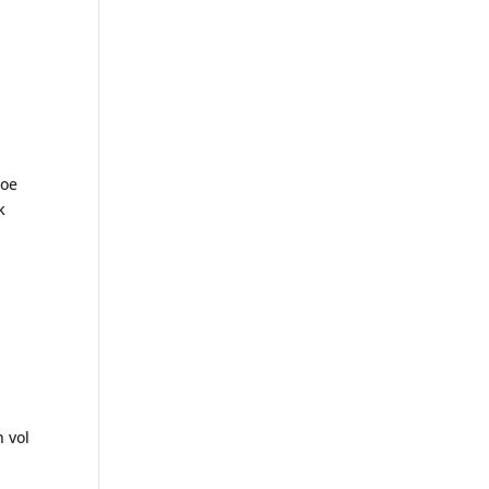
hoe
k
 vol