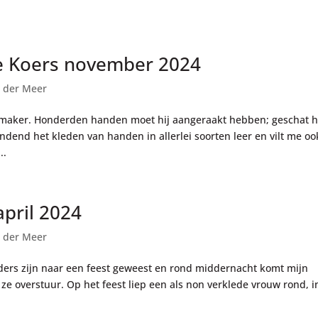
e Koers november 2024
 der Meer
aker. Honderden handen moet hij aangeraakt hebben; geschat 
dend het kleden van handen in allerlei soorten leer en vilt me oo
..
pril 2024
 der Meer
uders zijn naar een feest geweest en rond middernacht komt mijn
e overstuur. Op het feest liep een als non verklede vrouw rond, in