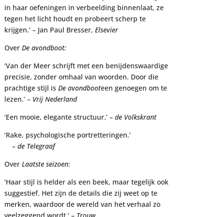
in haar oefeningen in verbeelding binnenlaat, ze
tegen het licht houdt en probeert scherp te
krijgen.’ – Jan Paul Bresser,
Elsevier
Over
De avondboot:
‘Van der Meer schrijft met een benijdenswaardige
precisie, zonder omhaal van woorden. Door die
prachtige stijl is
De avondboot
een genoegen om te
lezen.’ –
Vrij Nederland
‘Een mooie, elegante structuur.’ –
de Volkskrant
‘Rake, psychologische portretteringen.’
–
de Telegraaf
Over
Laatste seizoen
:
‘Haar stijl is helder als een beek, maar tegelijk ook
suggestief. Het zijn de details die zij weet op te
merken, waardoor de wereld van het verhaal zo
veelzeggend wordt.’ –
Trouw