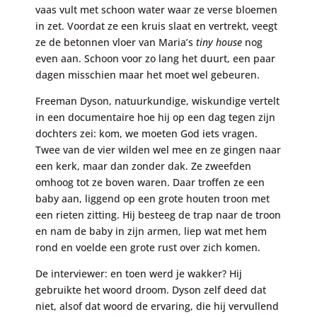
vaas vult met schoon water waar ze verse bloemen
in zet. Voordat ze een kruis slaat en vertrekt, veegt
ze de betonnen vloer van Maria’s
tiny house
nog
even aan. Schoon voor zo lang het duurt, een paar
dagen misschien maar het moet wel gebeuren.
Freeman Dyson, natuurkundige, wiskundige vertelt
in een documentaire hoe hij op een dag tegen zijn
dochters zei: kom, we moeten God iets vragen.
Twee van de vier wilden wel mee en ze gingen naar
een kerk, maar dan zonder dak. Ze zweefden
omhoog tot ze boven waren. Daar troffen ze een
baby aan, liggend op een grote houten troon met
een rieten zitting. Hij besteeg de trap naar de troon
en nam de baby in zijn armen, liep wat met hem
rond en voelde een grote rust over zich komen.
De interviewer: en toen werd je wakker? Hij
gebruikte het woord droom. Dyson zelf deed dat
niet, alsof dat woord de ervaring, die hij vervullend