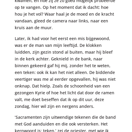
kwamen, en hoe zij ze zo goed mogelijk probeerde
op te vangen. Op het moment dat ik dacht: hoe
hou je het vol? Waar haal je de moed en de kracht
vandaan, gleed de camera naar links, naar een
kruis aan de muur.
Later, ik had voor het eerst een mis bijgewoond,
was er de man van mijn leeftijd. De klokken
luidden, zijn gezin stond al buiten, maar hij bleef
in de kerk achter. Geknield in de bank, naar
binnen gekeerd gaf hij mij, zonder het te weten,
een teken: ook ik kan het niet alleen. De biddende
veertiger was me al eerder opgevallen, hij was niet
onknap. Dat hielp. Zoals de schoonheid van een
gezongen Kyrie of hoe het licht dat door de ramen
valt, me doet beseffen dat ik op dit uur, deze
zondag, hier wil zijn en nergens anders.
‘Sacramenten zijn uitwendige tekenen die de band
met God aanduiden en die ook versterken. Het
kernwoord is: teken,’ zei de priester, met wie ik