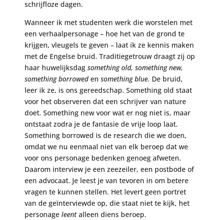
schrijfloze dagen.
Wanneer ik met studenten werk die worstelen met
een verhaalpersonage – hoe het van de grond te
krijgen, vleugels te geven – laat ik ze kennis maken
met de Engelse bruid. Traditiegetrouw draagt zij op
haar huwelijksdag
something old, something new,
something borrowed
en
something blue.
De bruid,
leer ik ze, is ons gereedschap. Something old staat
voor het observeren dat een schrijver van nature
doet. Something new voor wat er nog niet is, maar
ontstaat zodra je de fantasie de vrije loop laat.
Something borrowed is de research die we doen,
omdat we nu eenmaal niet van elk beroep dat we
voor ons personage bedenken genoeg afweten.
Daarom interview je een zeezeiler, een postbode of
een advocaat. Je leest je van tevoren in om betere
vragen te kunnen stellen. Het levert geen portret
van de geïnterviewde op, die staat niet te kijk, het
personage
leent
alleen diens beroep.